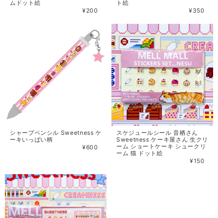
ムドット絵
ト絵
¥200
¥350
シャープペンシル Sweetness ケ
スケジュールシール 音栖さん
ーキいっぱい柄
Sweetness ケーキ屋さん 生クリ
ーム ショートケーキ シュークリ
¥600
ーム 猫 ドット絵
¥150