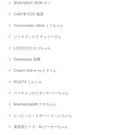
IRON MEAT IRON テツ
CARI"B"ZOO 海譜
Trichromatic-Mimi ミミちゃん
ツシマブックス チェリーさん
LOCOCCO ロコちゃん
Sweetness 音栖
Cream-Hid-e-ry ヒデくん
ROSITA ミルミル
ペーチャンのリボンヤ ぺーちゃん
Marineshop96 クロちゃん
ピッピッピ！スポーツ ピッピちゃん
美容室ビーズ・M ピーターちゃん