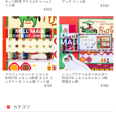
キシコ料理 アクリルチャームド
アッチ ドット絵
ット絵
¥350
¥200
スケジュールシール ミルミル
ショップアクリルキーホルダー
ROSITA メキシコ料理 タコス エ
ROSITA ミルミルのメキシコ料
ンチラーダ シャム猫 ドット絵
理屋さん柄
¥150
¥780
カテゴリ