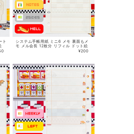
ート
システム手帳用紙 ミニ6 メモ 裏面もメ
絵
モ メル会長 12枚分 リフィル ドット絵
50
¥200