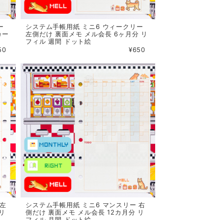
ー
システム手帳用紙 ミニ6 ウィークリー
カー
左側だけ 裏面メモ メル会長 6ヶ月分 リ
フィル 週間 ドット絵
50
¥650
 左
システム手帳用紙 ミニ6 マンスリー 右
リ
側だけ 裏面メモ メル会長 12カ月分 リ
フィル 月間 ドット絵