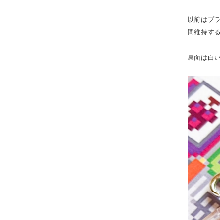
以前はプ
間維持す
裏面は白