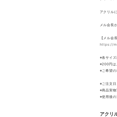
アクリル
メル会長が
【メル会
https://m
※各サイ
※200円
※ご希望
※ご注文
※商品実
※使用後
アクリ