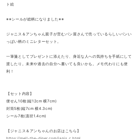
ト絵
※※シールが総柄になりました※※
ジャニス＆アンちゃん親子が営むパン屋さんで売っているらしいパンい
っぱい柄のミニレターセット。
一筆箋としてプレゼントに添えたり、身近な人への気持ちを手紙にして
渡したり。未来や過去の自分へ書いても良いかも。メモ代わりにも便
利！
【セット内容】
便せん10枚(縦12cm 横7cm)
封筒5枚(縦7cm 横4.3cm)
シール7枚(直径1.4cm)
【ジャニス＆アンちゃんのお店はこちら】
https://mell-the-diner.com/janis_c.html