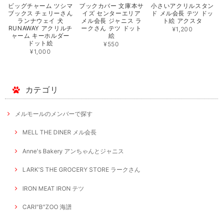
ビッグチャーム ツシマ
ブックカバー 文庫本サ
小さいアクリルスタン
ブックス チェリーさん
イズ センターエリア
ド メル会長 テツ ドッ
ランナウェイ 犬
メル会長 ジャニス ラ
ト絵 アクスタ
RUNAWAY アクリルチ
ークさん テツ ドット
¥1,200
ャーム キーホルダー
絵
ドット絵
¥550
¥1,000
カテゴリ
メルモールのメンバーで探す
MELL THE DINER メル会長
Anne's Bakery アンちゃんとジャニス
LARK'S THE GROCERY STORE ラークさん
IRON MEAT IRON テツ
CARI"B"ZOO 海譜