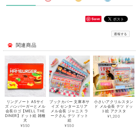
Save
通報する
関連商品
リングノート A5サイ
ブックカバー 文庫本サ
小さいアクリルスタン
ズ ハンバーガーとメル
イズ センターエリア
ド メル会長 テツ ドッ
会長ロゴ【MELL THE
メル会長 ジャニス ラ
ト絵 アクスタ
DINER】ドット絵 雑種
ークさん テツ ドット
¥1,200
犬
絵
¥550
¥550