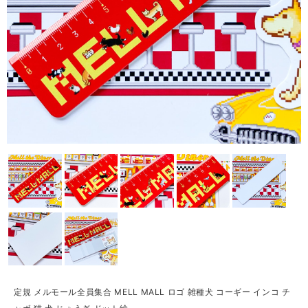
定規 メルモール全員集合 MELL MALL ロゴ 雑種犬 コーギー インコ チ