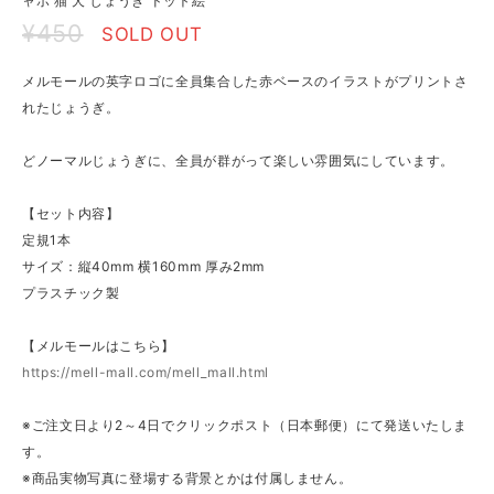
ャボ 猫 犬 じょうぎ ドット絵
¥450
SOLD OUT
メルモールの英字ロゴに全員集合した赤ベースのイラストがプリントさ
れたじょうぎ。
どノーマルじょうぎに、全員が群がって楽しい雰囲気にしています。
【セット内容】
定規1本
サイズ：縦40mm 横160mm 厚み2mm
プラスチック製
【メルモールはこちら】
https://mell-mall.com/mell_mall.html
※ご注文日より2～4日でクリックポスト（日本郵便）にて発送いたしま
す。
※商品実物写真に登場する背景とかは付属しません。