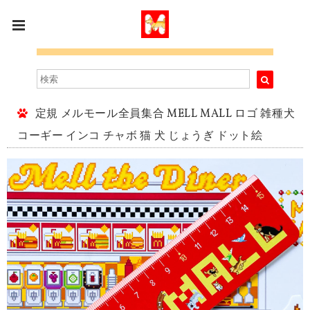
定規 メルモール全員集合 MELL MALL ロゴ 雑種犬
コーギー インコ チャボ 猫 犬 じょうぎ ドット絵