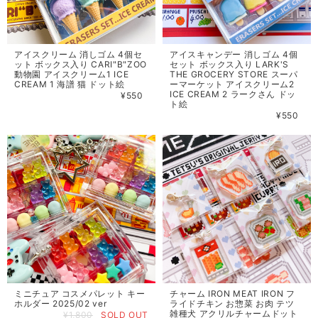
アイスクリーム 消しゴム 4個セ
アイスキャンデー 消しゴム 4個
ット ボックス入り CARI"B"ZOO
セット ボックス入り LARK'S
動物園 アイスクリーム1 ICE
THE GROCERY STORE スーパ
CREAM 1 海譜 猫 ドット絵
ーマーケット アイスクリーム2
ICE CREAM 2 ラークさん ドッ
¥550
ト絵
¥550
ミニチュア コスメパレット キー
チャーム IRON MEAT IRON フ
ホルダー 2025/02 ver
ライドチキン お惣菜 お肉 テツ
雑種犬 アクリルチャームドット
¥1,800
SOLD OUT