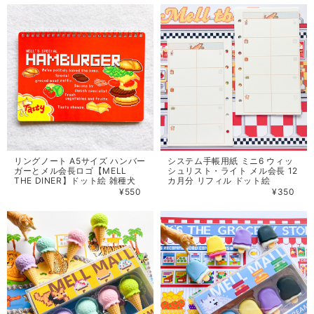
リングノート A5サイズ ハンバー
システム手帳用紙 ミニ6 ウィッ
ガーとメル会長ロゴ【MELL
シュリスト・ライト メル会長 12
THE DINER】ドット絵 雑種犬
カ月分 リフィル ドット絵
¥550
¥350