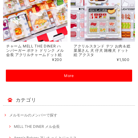
チャーム MELL THE DINER ハ
アクリルスタンド テツ お肉＆総
ンバーガー ポテト ドリンク メル
菜屋さん 犬 仔犬 雑種犬 ドット
会長 アクリルチャームドット絵
絵 アクスタ
¥200
¥1,500
More
カテゴリ
メルモールのメンバーで探す
MELL THE DINER メル会長
Anne's Bakery アンちゃんとジャニス