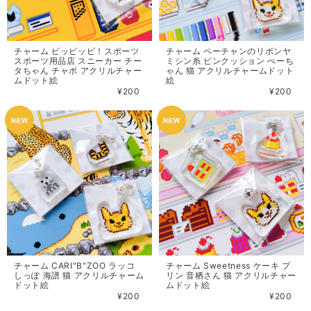
チャーム ピッピッピ！スポーツ
チャーム ペーチャンのリボンヤ
スポーツ用品店 スニーカー チー
ミシン糸 ピンクッション ぺーち
タちゃん チャボ アクリルチャー
ゃん 猫 アクリルチャームドット
ムドット絵
絵
¥200
¥200
チャーム CARI"B"ZOO ラッコ
チャーム Sweetness ケーキ プ
しっぽ 海譜 猫 アクリルチャーム
リン 音栖さん 猫 アクリルチャー
ドット絵
ムドット絵
¥200
¥200