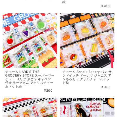
絵
¥200
チャーム LARK'S THE
チャーム Anne's Bakery パン サ
GROCERY STORE スーパーマー
ンドイッチ ドーナツ ジャニス ア
ケット りんご ぶどう キャベツ
ンちゃん アクリルチャームドッ
仔犬 ラークさん アクリルチャー
ト絵
ムドット絵
¥200
¥200