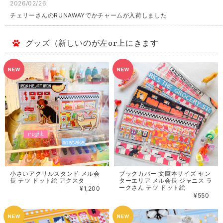
2026/02/26
チェリーさんのRUNAWAYでかチャームが入荷しました
グッズ（新しいのが左or上にきます
小さいアクリルスタンド メル会
ブックカバー 文庫本サイズ セン
長 テツ ドット絵 アクスタ
ターエリア メル会長 ジャニス ラ
ークさん テツ ドット絵
¥1,200
¥550