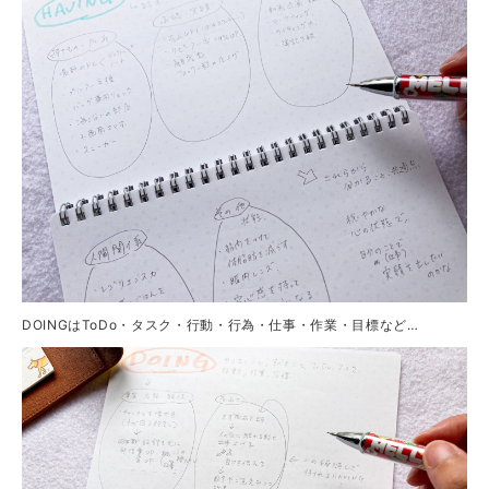
DOINGはToDo・タスク・行動・行為・仕事・作業・目標など…