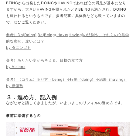
BEINGから出発したDOINGやHAVINGであれば心の満足が基本になり
ますから、大きいHAVINGを得られたときBEINGも満たされ、DOING
も報われるというものです。参考記事に具体例なども載っていますの
で、ぜひご覧ください。
参考）Do(Doing),Be(Being),Have(Having)の法則や、それらの心理学
的な意味、違いとは？
by タニンゴト
参考）ありたい姿から考える、目標の立て方
by Visions
参考）【コラム】あり方（being）→行動（doing）→結果（having）
by 伊藤塾
３．進め方、記入例
ながながと話してきましたが、いよいよこのリフィルの進め方です。
事前に準備するもの