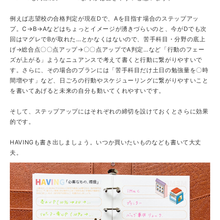
例えば志望校の合格判定が現在Dで、Aを目指す場合のステップアッ
プ。C→B→Aなどはちょっとイメージが湧きづらいのと、今がDでも次
回はマグレでBが取れた…とかなくはないので、苦手科目・分野の底上
げ→総合点〇〇点アップ→〇〇点アップでA判定…など「行動のフェー
ズが上がる」ようなニュアンスで考えて書くと行動に繋がりやすいで
す。さらに、その場合のプランには「苦手科目だけ土日の勉強量を〇時
間増やす」など、日ごろの行動やスケジューリングに繋がりやすいこと
を書いてあげると未来の自分も動いてくれやすいです。
そして、ステップアップにはそれぞれの締切を設けておくとさらに効果
的です。
HAVINGも書き出しましょう。いつか買いたいものなども書いて大丈
夫。