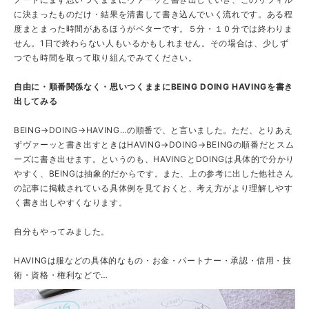
に決まったものだけ・結果を清書して書き込んでいく流れです。ある程
度まとまった時間があるほうがベターです。５分・１０分では終わりま
せん。1日で終わらない人もいるかもしれません。その場合は、少しず
つでも時間を取って取り組んでみてください。
自由に・順番関係なく・思いつくままにBEING DOING HAVINGを書き
出してみる
BEING→DOING→HAVING…の順番で、と言いました。ただ、とりあえ
ずヴァーッと書き出すときはHAVING→DOING→BEINGの順番だとスム
ーズに書き出せます。というのも、HAVINGとDOINGは具体的で分かり
やすく、BEINGは抽象的だからです。また、上の参考に出した他社さん
の記事に掲載されている具体例を見ておくと、考え方がより理解しやす
く書き出しやすくなります。
自分もやってみました。
HAVINGは服などの具体的なもの・お金・パートナー・承認・信用・技
術・資格・権利などで…