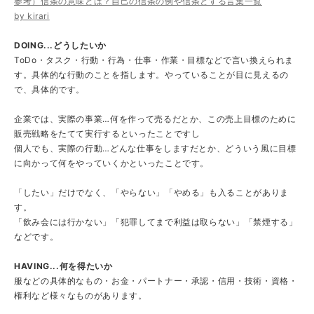
参考）信条の意味とは？自己の信条の例や信条とする言葉一覧
by kirari
DOING...どうしたいか
ToDo・タスク・行動・行為・仕事・作業・目標などで言い換えられま
す。具体的な行動のことを指します。やっていることが目に見えるの
で、具体的です。
企業では、実際の事業…何を作って売るだとか、この売上目標のために
販売戦略をたてて実行するといったことですし
個人でも、実際の行動…どんな仕事をしますだとか、どういう風に目標
に向かって何をやっていくかといったことです。
「したい」だけでなく、「やらない」「やめる」も入ることがありま
す。
「飲み会には行かない」「犯罪してまで利益は取らない」「禁煙する」
などです。
HAVING...何を得たいか
服などの具体的なもの・お金・パートナー・承認・信用・技術・資格・
権利など様々なものがあります。