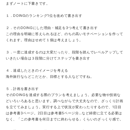
まずノートに下書きです。
１．DOINGのランキング1位を改めて書き出す
２．そのDOINGにした理由・補足を3つ考えて書き出す
この理由を明確に答えられるほど、のちの高いモチベーションを作って
くれます。理由はせめて１個は考えましょう。
３．一度に達成するのは大変だったり、段階を踏んでレベルアップして
いきたい場合は３段階に分けてステップを書き出す
４．達成したときのイメージを考える
海外旅行ならどこだとか、目標とする人などですね。
５．計画を書き出す
そのDOINGを達成する際のプランを考えましょう。必要な物や技術な
どいろいろあると思います。調べながらで大丈夫なので、ざっくり計画
を立ててみましょう。実行する上で状況が変わったりするので、1日目
は参考書3ページ。2日目は参考書5ページ分…など綿密に立てる必要は
なく、「この参考書を何日までに終わらせる」くらいのざっくり感で。