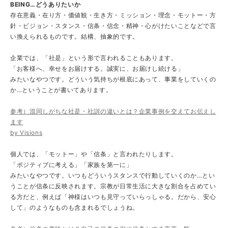
BEING…どうありたいか
存在意義・在り方・価値観・生き方・ミッション・理念・モットー・方
針・ビジョン・スタンス・信条・信念・精神・心がけたいことなどで言
い換えられるものです。結構、抽象的です。
企業では、「社是」という形で言われることもあります。
「お客様へ、幸せをお届けする。誠実に、お届けし続ける」
みたいなやつです。どういう気持ちが根底にあって、事業をしていくの
か…ということが書いてあります。
参考）混同しがちな社是・社訓の違いとは？企業事例を交えてお伝えし
ます
by Visions
個人では、「モットー」や「信条」と言われたりします。
「ポジティブに考える」「家族を第一に」
みたいなやつです。いつもどういうスタンスで行動していくのか…とい
うことが信条に反映されます。宗教が日常生活に大きな割合を占めてい
る方だと、例えば「神様はいつも見守っていらっしゃる。だから、安心
して」のようなものも含まれるでしょうね。